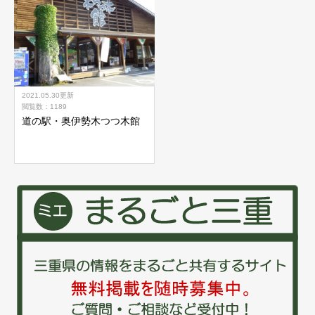
2021.05.30
更新
閲覧数：1189
道の駅・奥伊勢木つつ木館