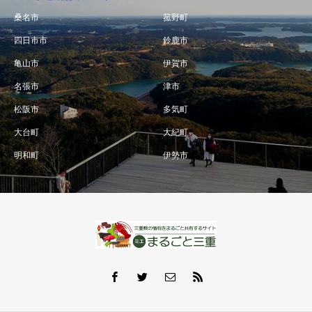
桑名市
菰野町
四日市市
鈴鹿市
亀山市
伊賀市
名張市
津市
松阪市
多気町
大台町
大紀町
明和町
伊勢市