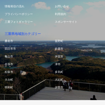
情報発信の流れ
お問い合せ
プライバシーポリシー
利用規約
三重フォトギャラリー
スポンサーサイト
三重県地域別カテゴリー
桑名市
菰野町
四日市市
鈴鹿市
亀山市
伊賀市
名張市
津市
松阪市
多気町
大台町
大紀町
明和町
伊勢市