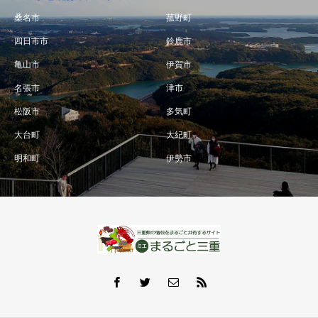
桑名市
菰野町
四日市市
鈴鹿市
亀山市
伊賀市
名張市
津市
松阪市
多気町
大台町
大紀町
明和町
伊勢市